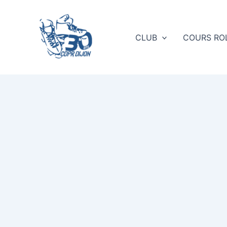
Aller
au
contenu
CLUB
COURS RO